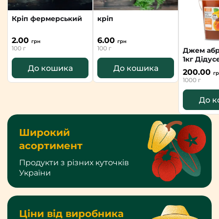
Кріп фермерський
кріп
2.00
6.00
грн
грн
100 г
100 г
Джем абрикосовий
1кг Дідус
До кошика
До кошика
200.00
г
1000 г
До к
Широкий
асортимент
Продукти з різних куточків
України
Ціни від виробника