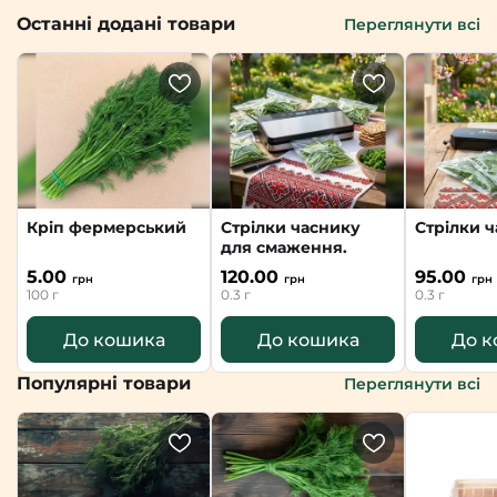
Останні додані товари
Переглянути всі
Кріп фермерський
Стрілки часнику
Стрілки ч
для смаження.
5.00
120.00
95.00
грн
грн
грн
100 г
0.3 г
0.3 г
До кошика
До кошика
До к
Популярні товари
Переглянути всі