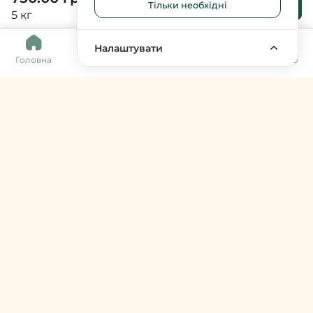
Тільки необхідні
кошика
5 кг
0
Налаштувати
Головна
Каталог
Кошик
Обране
Меню
Harvy Market
фермери & артизани
support@harvy.market
Меню
© 2026 Harvy Market. Всі права захищені
Керування cookies
Developed by
Увійти / Зареєструватися