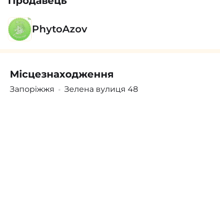
Продавець
PhytoAzov
Місцезнаходження
Поскаржитись
Увійти
/
Зареєструватися
Запоріжжя
Зелена вулиця 48