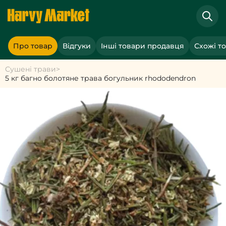
Про товар
Відгуки
Інші товари продавця
Схожі т
Сушені трави
>
5 кг багно болотяне трава богульник rhododendron