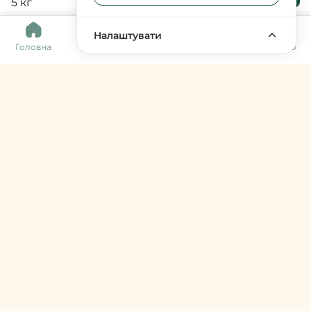
кошика
5 кг
0
Налаштувати
Головна
Каталог
Кошик
Обране
Меню
Harvy Market
фермери & артизани
support@harvy.market
Меню
© 2026 Harvy Market. Всі права захищені
Керування cookies
Developed by
Увійти / Зареєструватися