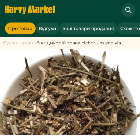
Про товар
Відгуки
Інші товари продавця
Схожі т
Сушені трави
>
5 кг цикорій трава cichorium endivia