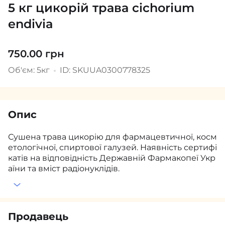
5 кг цикорій трава cichorium
endivia
750.00 грн
Об'єм: 5кг
ID: SKUUA0300778325
Опис
Сушена трава цикорію для фармацевтичної, косм
етологічної, спиртової галузей. Наявність сертифі
катів на відповідність Державній Фармакопеї Укр
аїни та вміст радіонуклідів.
Продавець