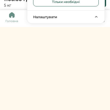
Тільки необхідні
кошика
5 кг
0
Налаштувати
Головна
Каталог
Кошик
Обране
Меню
Harvy Market
фермери & артизани
support@harvy.market
Меню
© 2026 Harvy Market. Всі права захищені
Керування cookies
Developed by
Увійти / Зареєструватися