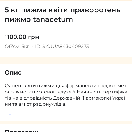
5 кг пижма квіти приворотень
пижмо tanacetum
1100.00 грн
Об'єм: 5кг
ID: SKUUA8430409273
Опис
Сушені квіти пижми для фармацевтичної, космет
ологічної, спиртової галузей. Наявність сертифіка
тів на відповідність Державній Фармакопеї Украї
ни та вміст радіонуклідів.