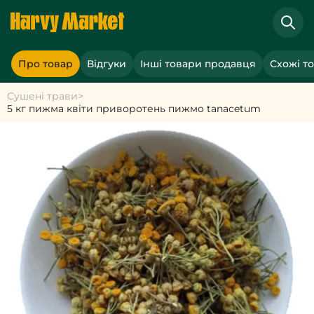
Про товар
Відгуки
Інші товари продавця
Схожі т
Сушені трави
>
5 кг пижма квіти приворотень пижмо tanacetum