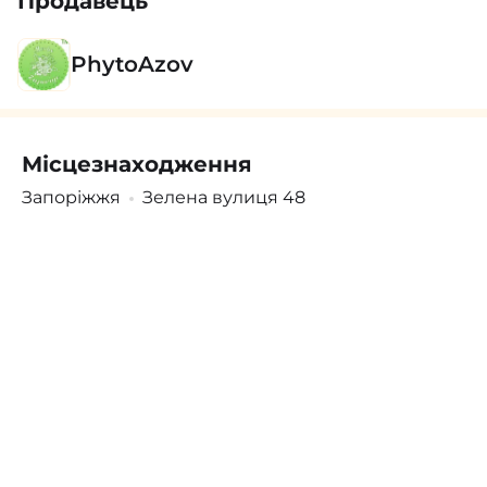
Продавець
PhytoAzov
Місцезнаходження
Поскаржитись
Увійти
/
Зареєструватися
Запоріжжя
Зелена вулиця 48