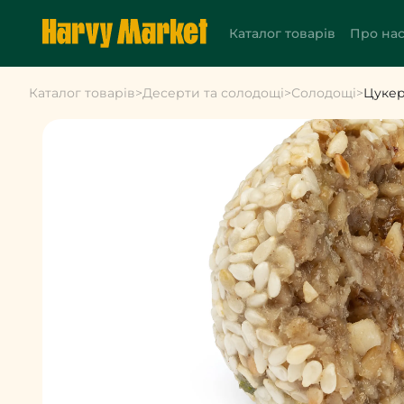
Каталог товарів
Про на
Каталог товарів
>
Десерти та солодощі
>
Солодощі
>
Цукер