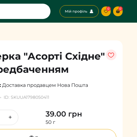
0
0
Мій профіль
рка "Асорті Східне"
редбаченням
:
Доставка продавцем
Нова Пошта
ID: SKUUA1798050411
39.00 грн
+
50 г