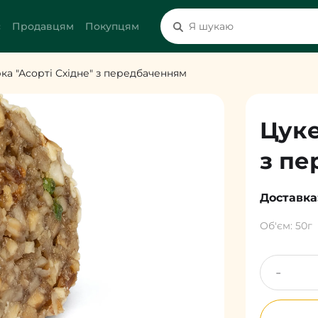
с
Продавцям
Покупцям
ка "Асорті Східне" з передбаченням
Цуке
з пе
Доставка
Об'єм: 50г
-