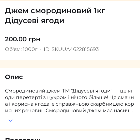
Джем смородиновий 1кг
Дідусеві ягоди
200.00 грн
Об'єм: 1000г
ID: SKUUA4622815693
Опис
Смородиновий джем ТМ "Дідусеві ягоди" — це яг
оди перетерті з цукром і нічого більше! Ця смачн
а і корисна ягода, є справжньою скарбницею кор
исних речовин.Смородиновий джем має насиче
ний і збалансований смак, де солодкість чудово п
оєднується з легкою кислинкою. Він виготовлен
ий з найякісніших ягід, які зберігають свою прир
одну користь завдяки делікатній обробці. Текстур