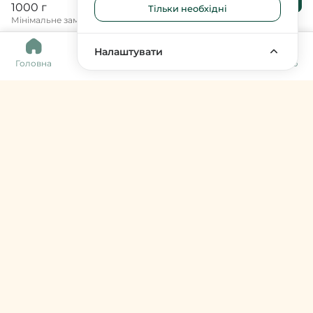
кошика
1000 г
Тільки необхідні
Мінімальне замовлення 400 грн.
0
Налаштувати
Головна
Каталог
Кошик
Обране
Меню
Harvy Market
фермери & артизани
support@harvy.market
Меню
© 2026 Harvy Market. Всі права захищені
Керування cookies
Developed by
Увійти / Зареєструватися