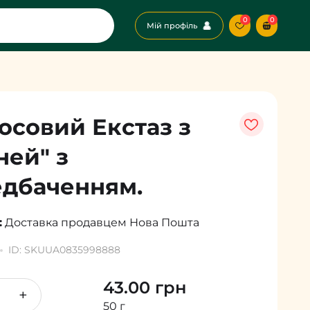
0
0
Мій профіль
осовий Екстаз з
ей" з
дбаченням.
:
Доставка продавцем
Нова Пошта
ID: SKUUA0835998888
43.00 грн
+
50 г