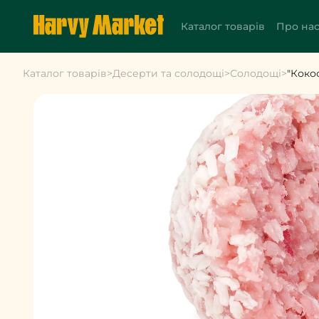
Каталог товарів
Про на
Каталог товарів
>
Десерти та солодощі
>
Солодощі
>
"Коко