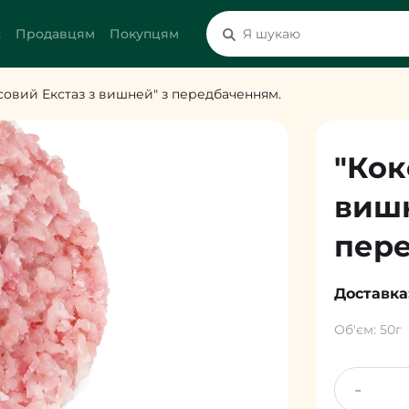
с
Продавцям
Покупцям
совий Екстаз з вишней" з передбаченням.
"Кок
вишн
пере
Доставка
Об'єм: 50г
-