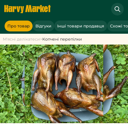
Про товар
Відгуки
Інші товари продавця
Схожі т
М'ясні делікатеси
>
Копчені перепілки