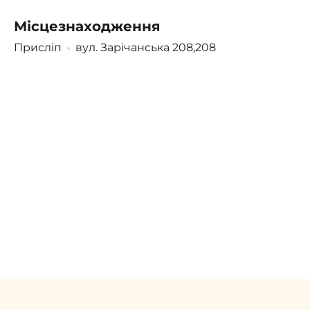
Місцезнаходження
Поскаржитись
Увійти
/
Зареєструватися
Присліп
вул. Зарічанська 208,208