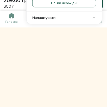
209.00 грн
До
Тільки необхідні
кошика
300 г
0
Налаштувати
Головна
Каталог
Кошик
Обране
Меню
Harvy Market
фермери & артизани
support@harvy.market
Меню
© 2026 Harvy Market. Всі права захищені
Керування cookies
Developed by
Увійти / Зареєструватися