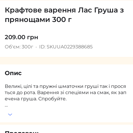
Крафтове варення Лас Груша з
прянощами 300 г
209.00 грн
Об'єм: 300г
ID: SKUUA0229388685
Опис
Великі, цілі та пружні шматочки груші так і прося
ться до рота. Варення зі спеціями на смак, як зап
ечена груша. Спробуйте.
Не містить штучних домішок та барвників.
Смакує до: сирів камамбер, брі, десертів