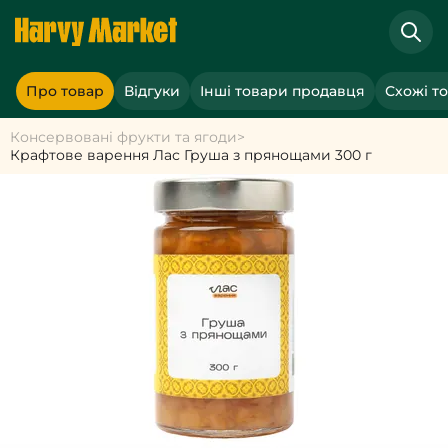
Про товар
Відгуки
Інші товари продавця
Схожі т
Консервовані фрукти та ягоди
>
Крафтове варення Лас Груша з прянощами 300 г