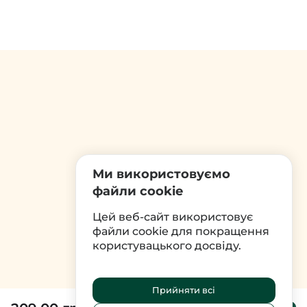
Вуглеводи г. : 38,9
з них цукри г. : 36,57
Жири г. : 0,2
з них насичені г. : 0,04
сіль г. : 0,002
Ми використовуємо
файли cookie
Цей веб-сайт використовує
файли cookie для покращення
користувацького досвіду.
Прийняти всі