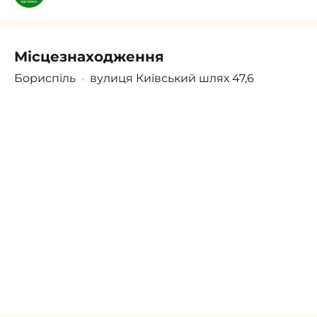
Місцезнаходження
Поскаржитись
Увійти
/
Зареєструватися
Бориспіль
вулиця Київський шлях 47,6