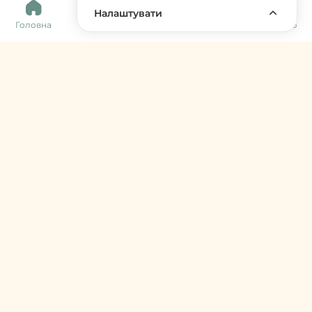
0
Налаштувати
Головна
Каталог
Кошик
Обране
Меню
Harvy Market
фермери & артизани
support@harvy.market
Меню
© 2026 Harvy Market. Всі права захищені
Керування cookies
Developed by
Увійти / Зареєструватися
Продавцям