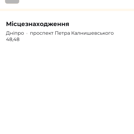
Місцезнаходження
Поскаржитись
Увійти
/
Зареєструватися
Дніпро
проспект Петра Калнишевського
48,48