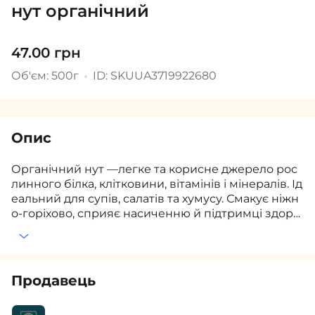
нут органічний
47.00 грн
Об'єм: 500г
ID: SKUUA3719922680
Опис
Органічний нут —легке та корисне джерело рос
линного білка, клітковини, вітамінів і мінералів. Ід
еальний для супів, салатів та хумусу. Смакує ніжн
о-горіхово, сприяє насиченню й підтримці здоро
в’я.
Продавець