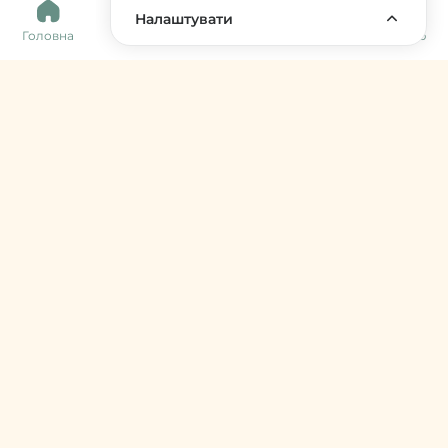
0
Налаштувати
Головна
Каталог
Кошик
Обране
Меню
Harvy Market
фермери & артизани
support@harvy.market
Меню
© 2026 Harvy Market. Всі права захищені
Керування cookies
Developed by
Увійти / Зареєструватися
Продавцям