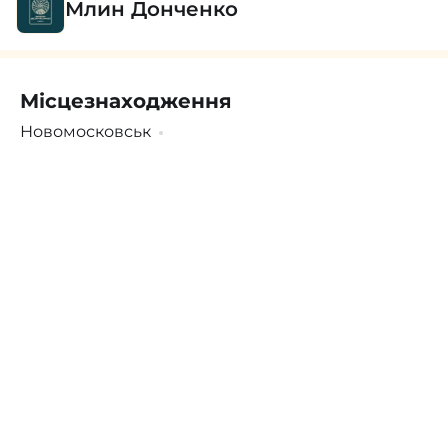
Млин Донченко
Місцезнаходження
Поскаржитись
Увійти
/
Зареєструватися
Новомосковськ