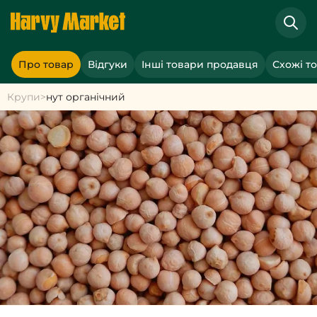
Про товар
Відгуки
Інші товари продавця
Схожі т
Крупи
>
нут органічний