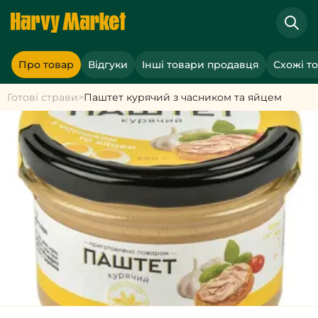
Про товар
Відгуки
Інші товари продавця
Схожі т
Готові страви
>
Паштет курячий з часником та яйцем