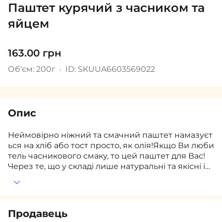
Паштет курячий з часником та
яйцем
163.00 грн
Об'єм: 200г
ID: SKUUA6603569022
Опис
Неймовірно ніжний та смачний паштет намазуєт
ься на хліб або тост просто, як олія!Якщо Ви люби
тель часникового смаку, то цей паштет для Вас!
Через те, що у складі лише натуральні та якісні ін
гредієнти і немає жодних добавок, зберігається у
відкритому вигляді 72 години, а це означає, що 3
дні у Вас у холодильнику є готове перекушуванн
я!
Продавець
Склад; куряча печінка, м'ясо курки, цибуля, моркв