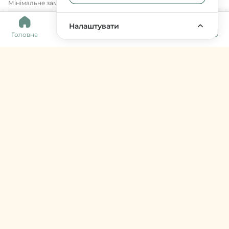
Мінімальне замовлення 400 грн.
0
Налаштувати
Головна
Каталог
Кошик
Обране
Меню
Harvy Market
фермери & артизани
support@harvy.market
Меню
© 2026 Harvy Market. Всі права захищені
Керування cookies
Developed by
Увійти / Зареєструватися