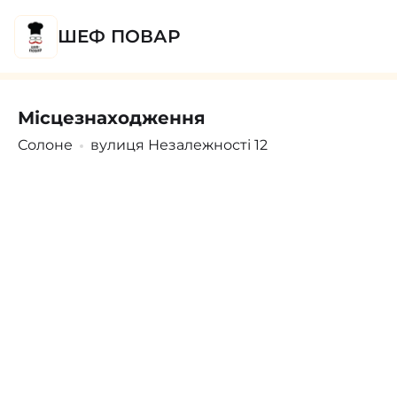
а, яйце куряче, масло вершкове, вершки, часник,
бульйон, сіль, перець
ШЕФ ПОВАР
Місцезнаходження
Поскаржитись
Увійти
/
Зареєструватися
Солоне
вулиця Незалежності 12