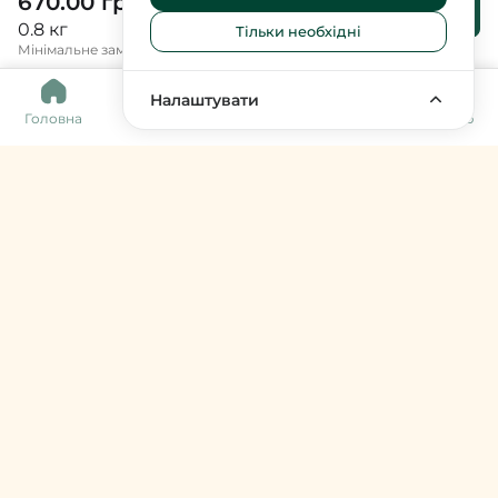
670.00 грн
До
кошика
0.8 кг
Тільки необхідні
Мінімальне замовлення 300 грн.
0
Налаштувати
Головна
Каталог
Кошик
Обране
Меню
Harvy Market
фермери & артизани
support@harvy.market
Меню
© 2026 Harvy Market. Всі права захищені
Керування cookies
Developed by
Увійти / Зареєструватися