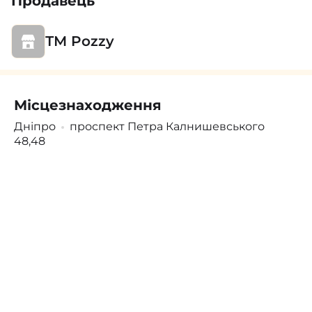
Продавець
ТМ Pozzy
Місцезнаходження
Поскаржитись
Увійти
/
Зареєструватися
Дніпро
проспект Петра Калнишевського
48,48