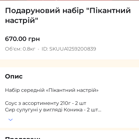
Подаруновий набір "Пікантний
настрій"
670.00 грн
Об'єм: 0.8кг
ID: SKUUA1259200839
Опис
Набір середній «Пікантний настрій»
Соус з ассортименту 210г - 2 шт
Сир сулугуні у вигляді Коника - 2 шт
Асорті з горіхів 100г
Новорічна листівка