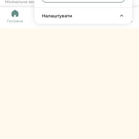
Мінімальне замовлення 300 грн.
0
Налаштувати
Головна
Каталог
Кошик
Обране
Меню
Harvy Market
фермери & артизани
support@harvy.market
Меню
© 2026 Harvy Market. Всі права захищені
Керування cookies
Developed by
Увійти / Зареєструватися