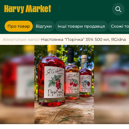
Про товар
Відгуки
Інші товари продавця
Схожі т
Алкогольні напої
>
Настоянка "Порічка" 35% 500 мл, ЯGidna