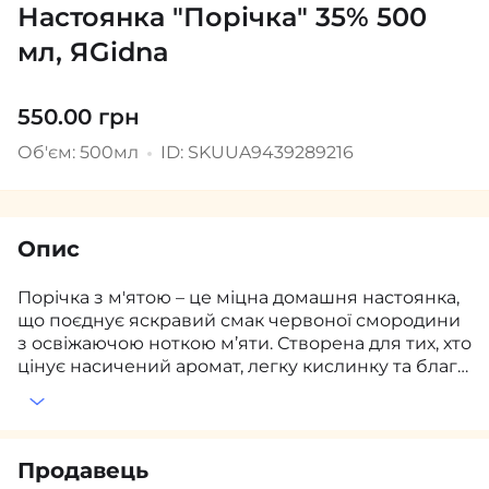
Настоянка "Порічка" 35% 500
мл, ЯGidna
550.00 грн
Об'єм: 500мл
ID: SKUUA9439289216
Опис
Порічка з м'ятою – це міцна домашня настоянка,
що поєднує яскравий смак червоної смородини
з освіжаючою ноткою м’яти. Створена для тих, хто
цінує насичений аромат, легку кислинку та благо
родну терпкість витриманого напою.
Перша нота – ягідна свіжість, що дарує приємну к
ислинку. За нею розкривається м’яка м’ятна прох
олода, яка додає балансу та витонченості. Завер
Продавець
шується букет легкою пряністю та зігріваючим пі