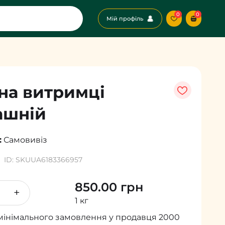
0
0
Мій профіль
на витримці
ашній
:
Самовивіз
ID: SKUUA6183366957
850.00 грн
+
1 кг
мінімального замовлення у продавця 2000