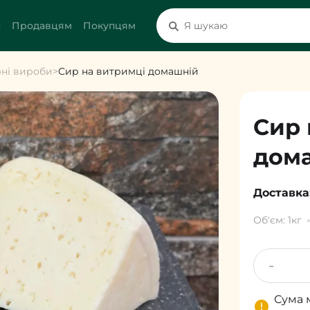
с
Продавцям
Покупцям
рні вироби
>
Сир на витримці домашній
Сир 
дом
Доставка
Об'єм: 1кг
-
Сума 