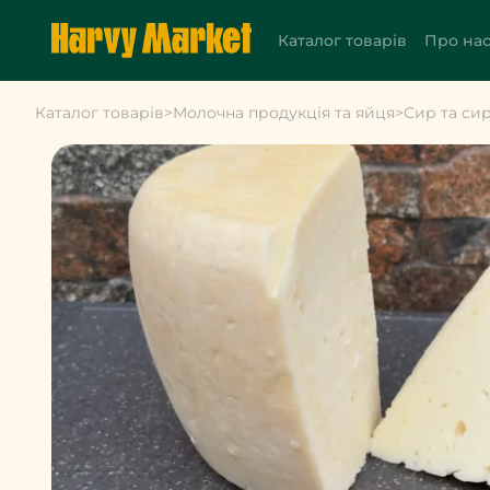
Каталог товарів
Про на
Каталог товарів
>
Молочна продукція та яйця
>
Сир та си