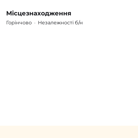
Місцезнаходження
Поскаржитись
Увійти
/
Зареєструватися
Горінчово
Незалежності б/н