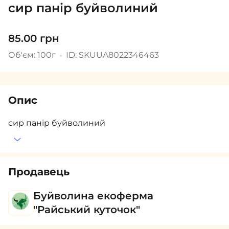
сир панір буйволиний
85.00 грн
Об'єм: 100г
ID: SKUUA8022346463
Опис
сир панір буйволиний
Продавець
Буйволина екоферма
"Райський куточок"