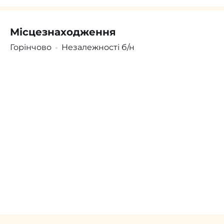
Місцезнаходження
Поскаржитись
Увійти
/
Зареєструватися
Горінчово
Незалежності б/н