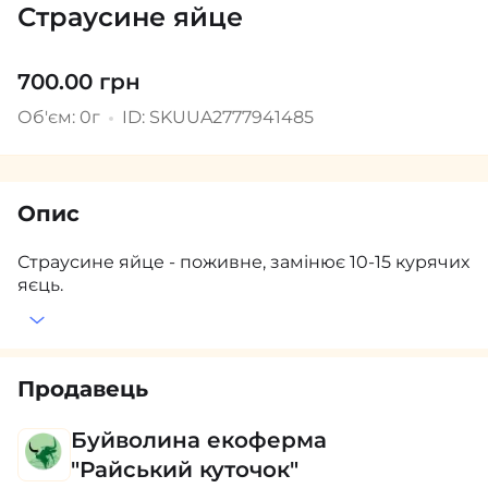
Страусине яйце
700.00 грн
Об'єм: 0г
ID: SKUUA2777941485
Опис
Страусине яйце - поживне, замінює 10-15 курячих
яєць.
Продавець
Буйволина екоферма
"Райський куточок"