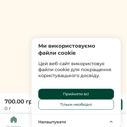
Ми використовуємо
файли cookie
Цей веб-сайт використовує
файли cookie для покращення
користувацького досвіду.
Прийняти всі
700.00 грн
До
Тільки необхідні
кошика
0 г
0
Налаштувати
Головна
Каталог
Кошик
Обране
Меню