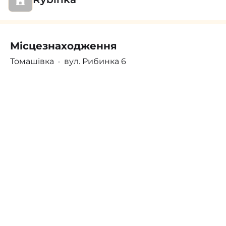
Місцезнаходження
Поскаржитись
Увійти
/
Зареєструватися
Томашівка
вул. Рибинка 6