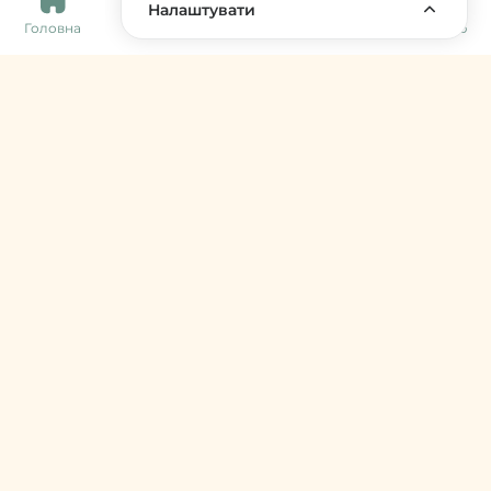
Налаштувати
Головна
Каталог
Кошик
Обране
Меню
Harvy Market
фермери & артизани
support@harvy.market
Меню
© 2026 Harvy Market. Всі права захищені
Керування cookies
Developed by
Увійти / Зареєструватися
Продавцям