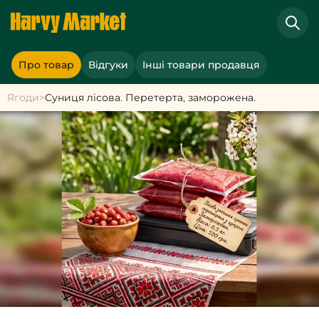
Про товар
Відгуки
Інші товари продавця
Ягоди
>
Суниця лісова. Перетерта, заморожена.