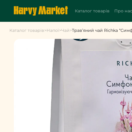
Каталог товарів
Про на
Каталог товарів
>
Напої
>
Чай
>
Трав’яний чай Richka “Симф