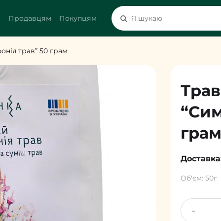
с
Продавцям
Покупцям
онія трав” 50 грам
Трав
“Сим
гра
Доставка
Об'єм: 50г
-