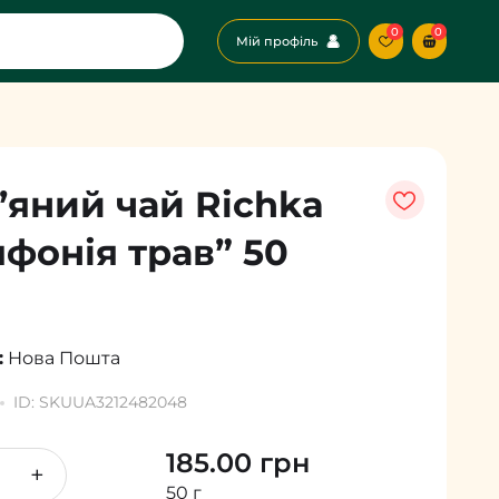
0
0
Мій профіль
’яний чай Richka
фонія трав” 50
м
:
Нова Пошта
ID: SKUUA3212482048
185.00 грн
+
50 г