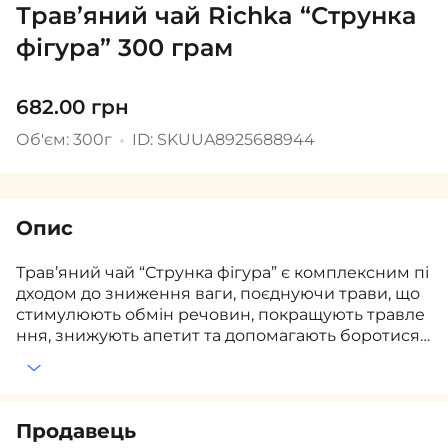
Трав’яний чай Richka “Струнка
фігура” 300 грам
682.00 грн
Об'єм: 300г
ID: SKUUA8925688944
Опис
Трав’яний чай “Струнка фігура” є комплексним пі
дходом до зниження ваги, поєднуючи трави, що
стимулюють обмін речовин, покращують травле
ння, знижують апетит та допомагають боротися
зі стресом. Завдяки цьому збору процес схуднен
ня стає більш природним і комфортним, допомаг
аючи досягти бажаних результатів без шкоди дл
я здоров’я.
Продавець