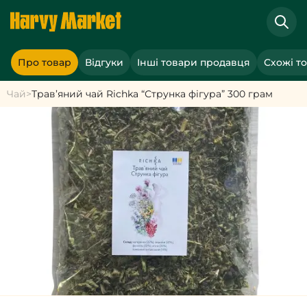
Про товар
Відгуки
Інші товари продавця
Схожі т
Чай
>
Трав’яний чай Richka “Струнка фігура” 300 грам