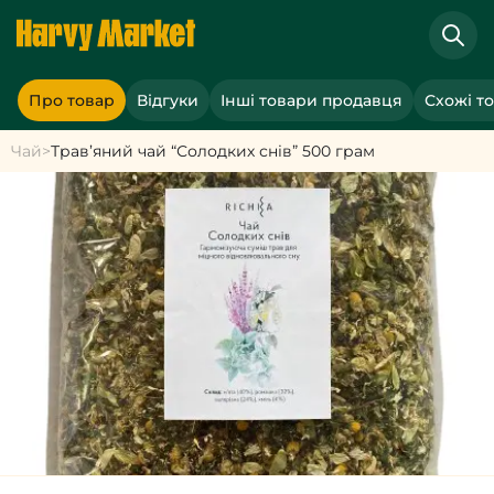
Про товар
Відгуки
Інші товари продавця
Схожі т
Чай
>
Трав’яний чай “Солодких снів” 500 грам