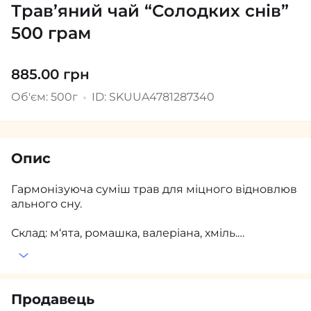
Трав’яний чай “Солодких снів”
500 грам
885.00 грн
Об'єм: 500г
ID: SKUUA4781287340
Опис
Гармонізуюча суміш трав для міцного відновлюв
ального сну.
Склад: м‘ята, ромашка, валеріана, хміль.
Вага нетто: 500 г (± 3 г)
Спосіб приготування: 0,5-1 чайну ложку чаю з роз
рахунку на 1 чашку залити кип’ятком та дати наст
оятися 5-7 хвилин.
Продавець
Термін придатності: 18 місяців.