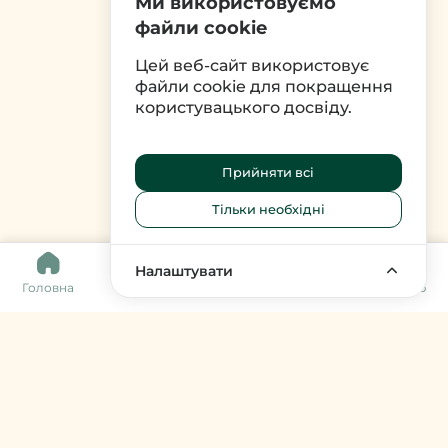
Ми використовуємо
файли cookie
Цей веб-сайт використовує
файли cookie для покращення
користувацького досвіду.
Прийняти всі
Тільки необхідні
0
Налаштувати
Головна
Каталог
Кошик
Обране
Меню
Harvy Market
фермери & артизани
support@harvy.market