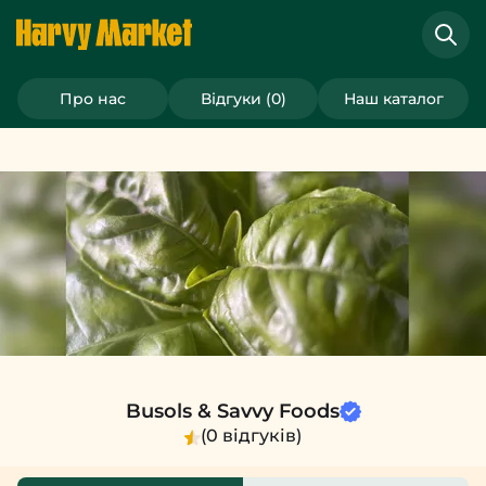
Бустер Морінга, спіруліна та їжовик гребінчастий
>
Про нас
Відгуки (0)
Наш каталог
Busols & Savvy Foods
Busols & Savvy Foods
(0 відгуків)