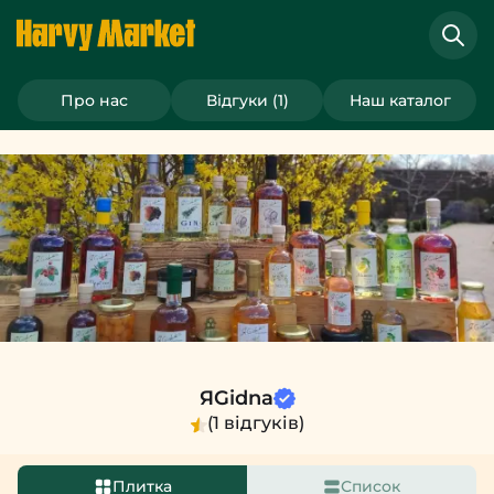
Варення "Abriko" 12% 200 мл, ЯGidna
>
ЯGidna
Про нас
Відгуки (1)
Наш каталог
ЯGidna
(1 відгуків)
Плитка
Список