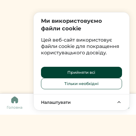
Ми використовуємо
файли cookie
Цей веб-сайт використовує
файли cookie для покращення
користувацького досвіду.
Прийняти всі
Тільки необхідні
0
Налаштувати
Головна
Каталог
Кошик
Обране
Меню
Harvy Market
фермери & артизани