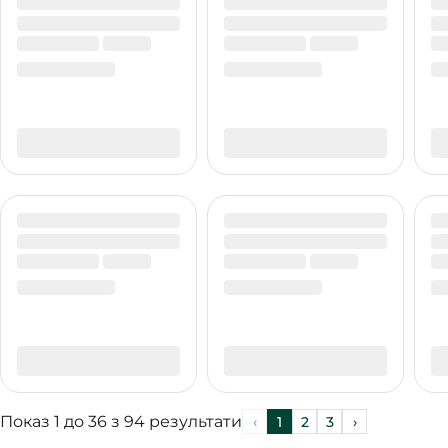
Показ
1
до
36
з
94
результати
‹
1
2
3
›