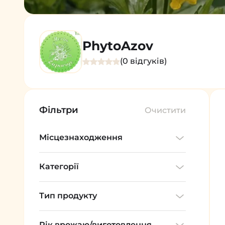
PhytoAzov
(0 відгуків)
Фільтри
Очистити
Місцезнаходження
Категорії
Тип продукту
Рік врожаю/виготовлення