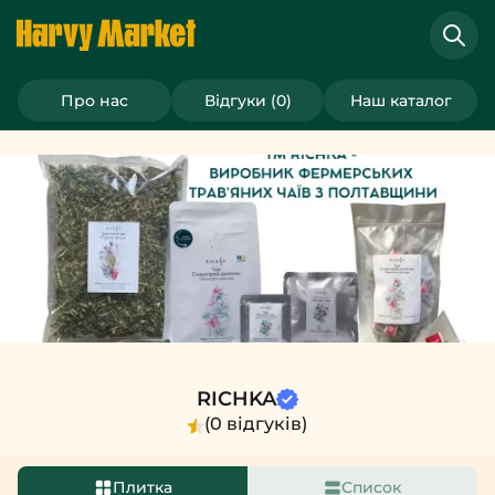
Трав’яний чай “Стихія природи” 500 грам
>
RICHKA
Про нас
Відгуки (0)
Наш каталог
RICHKA
(0 відгуків)
Плитка
Список