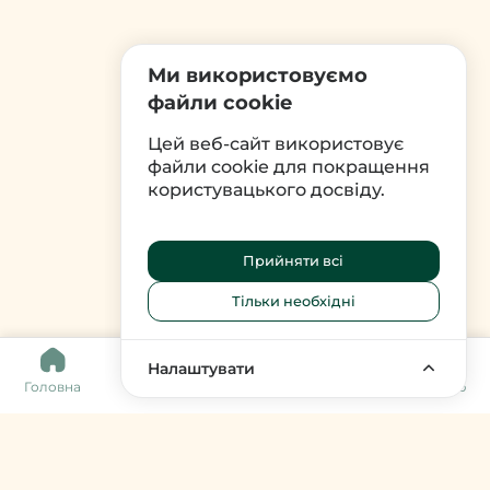
Ми використовуємо
файли cookie
Цей веб-сайт використовує
файли cookie для покращення
користувацького досвіду.
Прийняти всі
Тільки необхідні
0
Налаштувати
Головна
Каталог
Кошик
Обране
Меню
Harvy Market
фермери & артизани