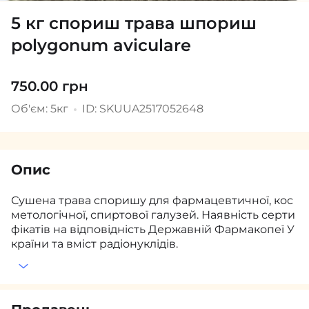
5 кг спориш трава шпориш
polygonum aviculare
750.00 грн
Об'єм: 5кг
ID: SKUUA2517052648
Опис
Сушена трава споришу для фармацевтичної, кос
метологічної, спиртової галузей. Наявність серти
фікатів на відповідність Державній Фармакопеї У
країни та вміст радіонуклідів.