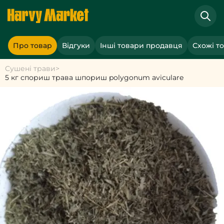
Про товар
Відгуки
Інші товари продавця
Схожі т
Сушені трави
>
5 кг спориш трава шпориш polygonum aviculare