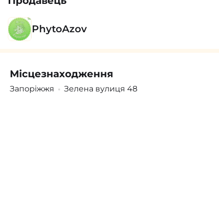
Продавець
PhytoAzov
Місцезнаходження
Поскаржитись
Увійти
/
Зареєструватися
Запоріжжя
Зелена вулиця 48