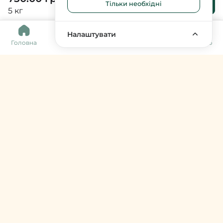
Тільки необхідні
кошика
5 кг
0
Налаштувати
Головна
Каталог
Кошик
Обране
Меню
Harvy Market
фермери & артизани
support@harvy.market
Меню
© 2026 Harvy Market. Всі права захищені
Керування cookies
Developed by
Увійти / Зареєструватися